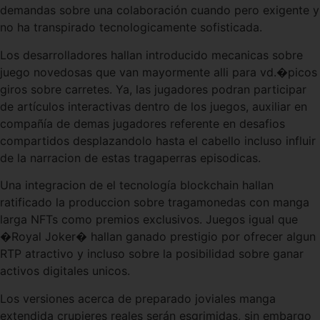
demandas sobre una colaboración cuando pero exigente y
no ha transpirado tecnologicamente sofisticada.
Los desarrolladores hallan introducido mecanicas sobre
juego novedosas que van mayormente alli para vd.�picos
giros sobre carretes. Ya, las jugadores podran participar
de artículos interactivas dentro de los juegos, auxiliar en
compañía de demas jugadores referente en desafios
compartidos desplazandolo hasta el cabello incluso influir
de la narracion de estas tragaperras episodicas.
Una integracion de el tecnología blockchain hallan
ratificado la produccion sobre tragamonedas con manga
larga NFTs como premios exclusivos. Juegos igual que
�Royal Joker� hallan ganado prestigio por ofrecer algun
RTP atractivo y incluso sobre la posibilidad sobre ganar
activos digitales unicos.
Los versiones acerca de preparado joviales manga
extendida crupieres reales serán esgrimidas, sin embargo