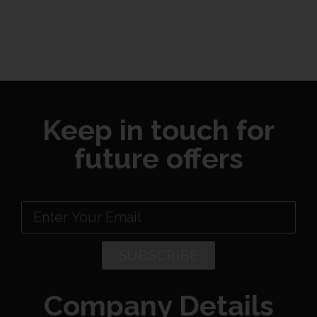
Keep in touch for
future offers
SUBSCRIBE
Company Details