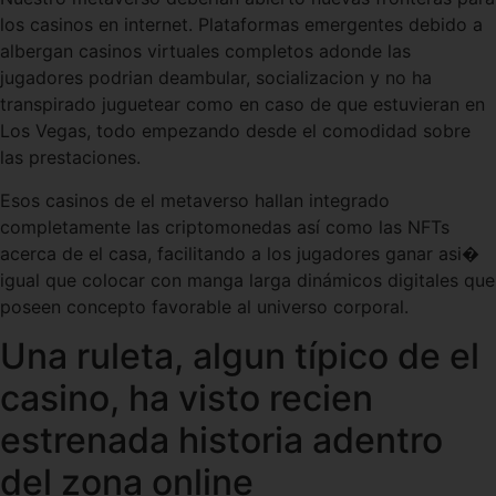
los casinos en internet. Plataformas emergentes debido a
albergan casinos virtuales completos adonde las
jugadores podrian deambular, socializacion y no ha
transpirado juguetear como en caso de que estuvieran en
Los Vegas, todo empezando desde el comodidad sobre
las prestaciones.
Esos casinos de el metaverso hallan integrado
completamente las criptomonedas así­ como las NFTs
acerca de el casa, facilitando a los jugadores ganar asi�
igual que colocar con manga larga dinámicos digitales que
poseen concepto favorable al universo corporal.
Una ruleta, algun típico de el
casino, ha visto recien
estrenada historia adentro
del zona online