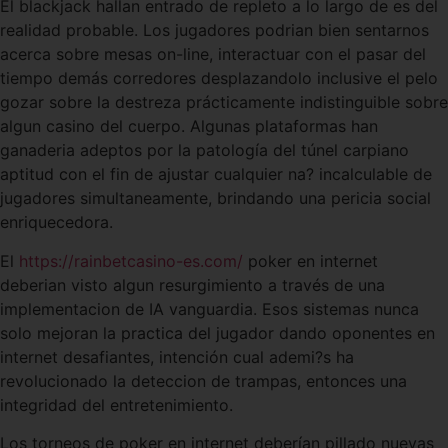
El blackjack hallan entrado de repleto a lo largo de es del
realidad probable. Los jugadores podrian bien sentarnos
acerca sobre mesas on-line, interactuar con el pasar del
tiempo demás corredores desplazandolo inclusive el pelo
gozar sobre la destreza prácticamente indistinguible sobre
algun casino del cuerpo. Algunas plataformas han
ganaderia adeptos por la patologí­a del túnel carpiano
aptitud con el fin de ajustar cualquier na? incalculable de
jugadores simultaneamente, brindando una pericia social
enriquecedora.
El
https://rainbetcasino-es.com/
poker en internet
deberian visto algun resurgimiento a través de una
implementacion de IA vanguardia. Esos sistemas nunca
solo mejoran la practica del jugador dando oponentes en
internet desafiantes, intención cual ademi?s ha
revolucionado la deteccion de trampas, entonces una
integridad del entretenimiento.
Los torneos de poker en internet deberían pillado nuevas